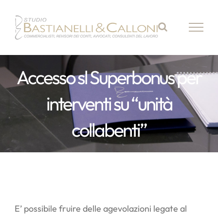
Salta
al
contenuto
Accesso sl Superbonus per
interventi su “unità
collabenti”
E’ possibile fruire delle agevolazioni legate al