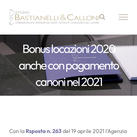
Salta
al
contenuto
Bonus locazioni 2020
anche con pagamento
canoni nel 2021
Con la
Rsposta n. 263
del 19 aprile 2021 l'Agenzia