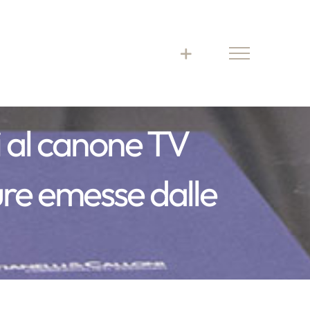
i al canone TV
ture emesse dalle