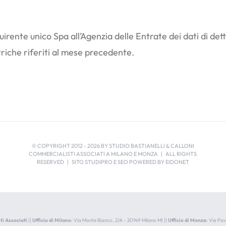
rente unico Spa all’Agenzia delle Entrate dei dati di dett
triche riferiti al mese precedente.
© COPYRIGHT 2012 -
2026 BY STUDIO BASTIANELLI & CALLONI
COMMERCIALISTI ASSOCIATI A MILANO E MONZA | ALL RIGHTS
RESERVED | SITO STUDIPRO E SEO POWERED BY
EIDONET
ti Associati
||
Ufficio di Milano
: Via Monte Bianco, 2/A - 20149 Milano MI ||
Ufficio di Monza
: Via Pa