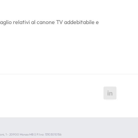
aglio relativi al canone TV addebitabile e
voni, 1 - 20900 Monza MB || P.Iva: 13103010156