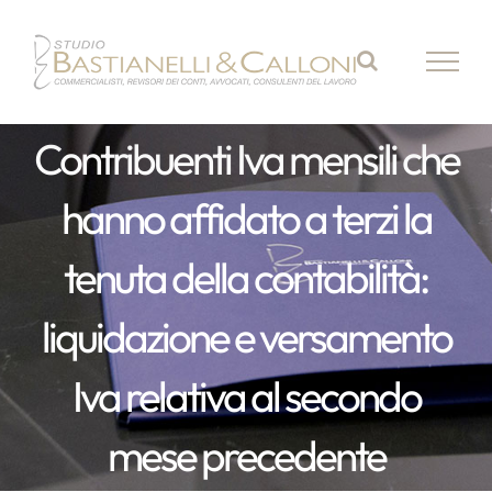
Salta
al
contenuto
Contribuenti Iva mensili che
hanno affidato a terzi la
tenuta della contabilità:
liquidazione e versamento
Iva relativa al secondo
mese precedente