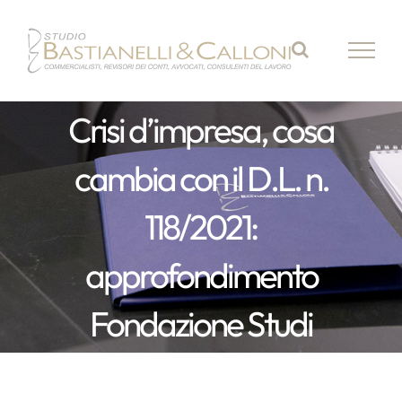
Salta
al
contenuto
Crisi d’impresa, cosa
cambia con il D.L. n.
118/2021:
approfondimento
Fondazione Studi