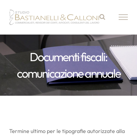
Salta
al
contenuto
Documenti fiscali:
comunicazione annuale
Termine ultimo per le tipografie autorizzate alla