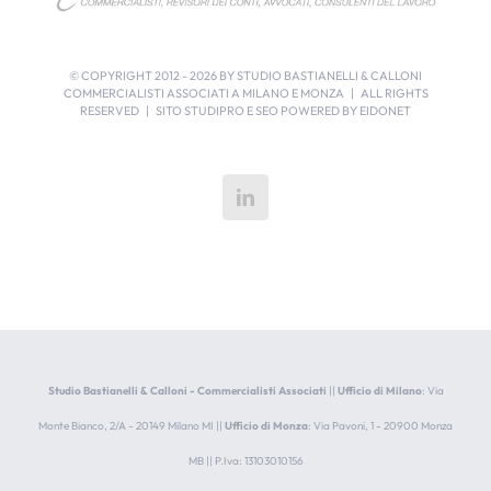
© COPYRIGHT 2012 -
2026 BY STUDIO BASTIANELLI & CALLONI
COMMERCIALISTI ASSOCIATI A MILANO E MONZA | ALL RIGHTS
RESERVED | SITO STUDIPRO E SEO POWERED BY
EIDONET
Studio Bastianelli & Calloni - Commercialisti Associati
||
Ufficio di Milano
: Via
Monte Bianco, 2/A - 20149 Milano MI ||
Ufficio di Monza
: Via Pavoni, 1 - 20900 Monza
MB || P.Iva: 13103010156