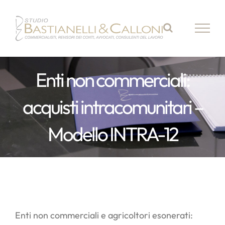
Salta
al
contenuto
Enti non commerciali:
acquisti intracomunitari –
Modello INTRA-12
Enti non commerciali e agricoltori esonerati: