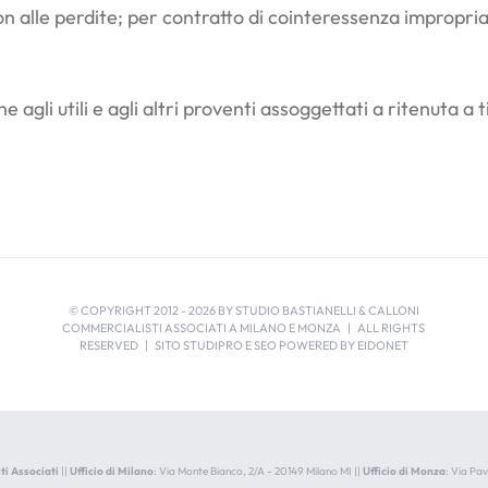
n alle perdite; per contratto di cointeressenza impropria si
one agli utili e agli altri proventi assoggettati a ritenuta a
© COPYRIGHT 2012 -
2026 BY STUDIO BASTIANELLI & CALLONI
COMMERCIALISTI ASSOCIATI A MILANO E MONZA | ALL RIGHTS
RESERVED | SITO STUDIPRO E SEO POWERED BY
EIDONET
ti Associati
||
Ufficio di Milano
: Via Monte Bianco, 2/A - 20149 Milano MI ||
Ufficio di Monza
: Via Pa