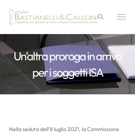
Salta
al
contenuto
Un’altra proroga in arrivo
per i soggetti ISA
Nella seduta dell’8 luglio 2021, la Commissione