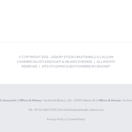
© COPYRIGHT 2012 -
2026 BY STUDIO BASTIANELLI & CALLONI
COMMERCIALISTI ASSOCIATI A MILANO E MONZA | ALL RIGHTS
RESERVED | SITO STUDIPRO E SEO POWERED BY
EIDONET
ti Associati
||
Ufficio di Milano
: Via Monte Bianco, 2/A - 20149 Milano MI ||
Ufficio di Monza
: Via Pa
Tel. +39 02 4801 8795 || Email
info@bastianelli-calloni.com
Privacy Policy
||
Cookie Policy