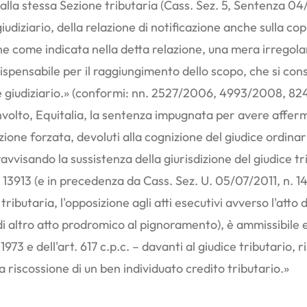
ito dalla stessa Sezione tributaria (Cass. Sez. 5, Sentenza 0
giudiziario, della relazione di notificazione anche sulla 
ione come indicata nella detta relazione, una mera irregol
dispensabile per il raggiungimento dello scopo, che si con
iciale giudiziario.» (conformi: nn. 2527/2006, 4993/2008, 8
nvolto, Equitalia, la sentenza impugnata per avere afferm
azione forzata, devoluti alla cognizione del giudice ordinar
vvisando la sussistenza della giurisdizione del giudice t
 13913 (e in precedenza da Cass. Sez. U. 05/07/2011, n. 14
a tributaria, l'opposizione agli atti esecutivi avverso l'a
di altro atto prodromico al pignoramento), è ammissibile e 
l 1973 e dell'art. 617 c.p.c. – davanti al giudice tributario,
 riscossione di un ben individuato credito tributario.»