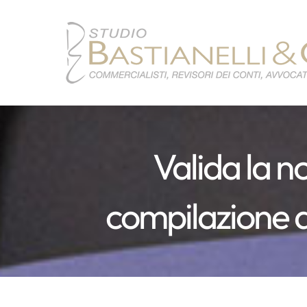
Salta
al
contenuto
Valida la no
compilazione de