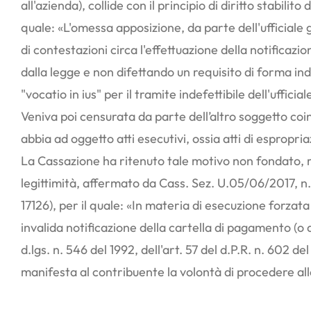
all'azienda), collide con il principio di diritto stabil
quale: «L'omessa apposizione, da parte dell'ufficiale 
di contestazioni circa l'effettuazione della notificaz
dalla legge e non difettando un requisito di forma in
"vocatio in ius" per il tramite indefettibile dell'uff
Veniva poi censurata da parte dell’altro soggetto coi
abbia ad oggetto atti esecutivi, ossia atti di espropri
La Cassazione ha ritenuto tale motivo non fondato, ra
legittimità, affermato da Cass. Sez. U.05/06/2017, n.
17126), per il quale: «In materia di esecuzione forzat
invalida notificazione della cartella di pagamento (o 
d.lgs. n. 546 del 1992, dell'art. 57 del d.P.R. n. 602 de
manifesta al contribuente la volontà di procedere alla