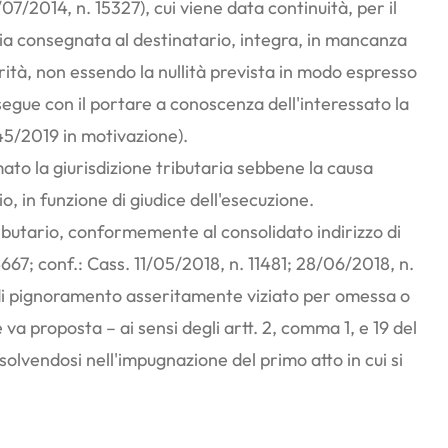
4/07/2014, n. 15327), cui viene data continuità, per il
copia consegnata al destinatario, integra, in mancanza
arità, non essendo la nullità prevista in modo espresso
segue con il portare a conoscenza dell'interessato la
245/2019 in motivazione).
ato la giurisdizione tributaria sebbene la causa
io, in funzione di giudice dell'esecuzione.
ributario, conformemente al consolidato indirizzo di
667; conf.: Cass. 11/05/2018, n. 11481; 28/06/2018, n.
tto di pignoramento asseritamente viziato per omessa o
va proposta – ai sensi degli artt. 2, comma 1, e 19 del
 risolvendosi nell'impugnazione del primo atto in cui si