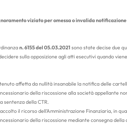
 pignoramento viziato per omessa o invalida notificazio
ordinanza
n. 6155 del 05.03.2021
sono state decise due ques
dere sulla opposizione agli atti esecutivi quando viene co
to affetta da nullità insanabile la notifica delle cartelle,
oncessionario della riscossione alla società appellante no
la sentenza della CTR.
colto il ricorso dell’Amministrazione Finanziaria, in quan
oncessionario della riscossione mediante consegna della c