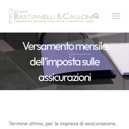
Salta
al
contenuto
Versamento mensile
dell’imposta sulle
assicurazioni
Termine ultimo, per le imprese di assicurazione,