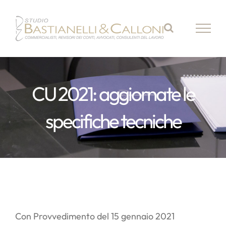
Salta
al
contenuto
CU 2021: aggiornate le
specifiche tecniche
Con Provvedimento del 15 gennaio 2021