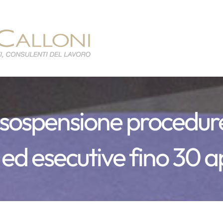
 sospensione procedure
 ed esecutive fino 30 a