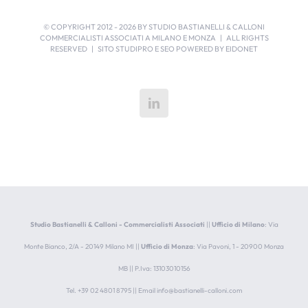
© COPYRIGHT 2012 -
2026 BY STUDIO BASTIANELLI & CALLONI
COMMERCIALISTI ASSOCIATI A MILANO E MONZA | ALL RIGHTS
RESERVED | SITO STUDIPRO E SEO POWERED BY
EIDONET
Studio Bastianelli & Calloni - Commercialisti Associati
||
Ufficio di Milano
: Via
Monte Bianco, 2/A - 20149 Milano MI ||
Ufficio di Monza
: Via Pavoni, 1 - 20900 Monza
MB || P.Iva: 13103010156
Tel. +39 02 4801 8795 || Email
info@bastianelli-calloni.com