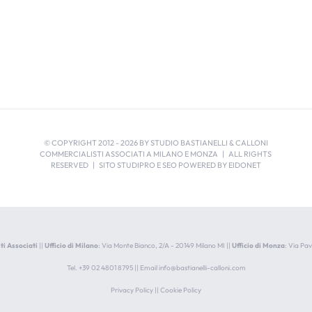
© COPYRIGHT 2012 -
2026 BY STUDIO BASTIANELLI & CALLONI
COMMERCIALISTI ASSOCIATI A MILANO E MONZA | ALL RIGHTS
RESERVED | SITO STUDIPRO E SEO POWERED BY
EIDONET
ti Associati
||
Ufficio di Milano
: Via Monte Bianco, 2/A - 20149 Milano MI ||
Ufficio di Monza
: Via Pa
Tel. +39 02 4801 8795 || Email
info@bastianelli-calloni.com
Privacy Policy
||
Cookie Policy