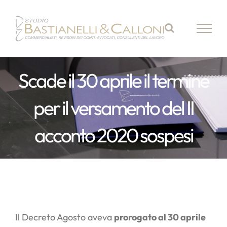
Salta
al
contenuto
Scade il 30 aprile il termine
per il versamento del II
acconto 2020 sospesi
Il Decreto Agosto aveva
prorogato al 30 aprile