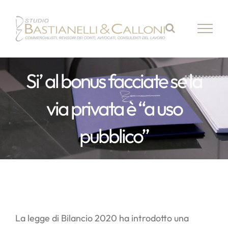
Salta
al
contenuto
Si’ al bonus facciate se la
via privata è “a uso
pubblico”
La legge di Bilancio 2020 ha introdotto una